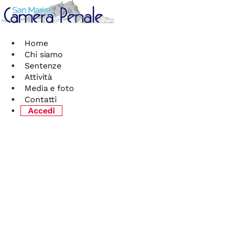
Vai
al
contenuto
Home
Chi siamo
Sentenze
Attività
Media e foto
Contatti
Accedi