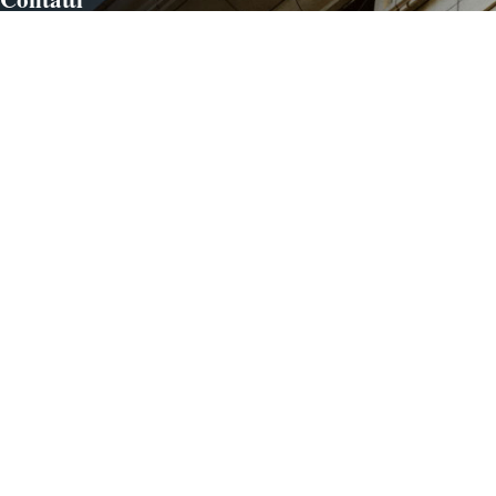
Via Ca’ dei Lunghi 191
Borgo Maggiore, 47893, RSM
segreteria@avvburgagni.com
presidente@camerapenale.sm
+378 0549 906272
Link Utili
A.I.F.
Segreteria alla Giustizia