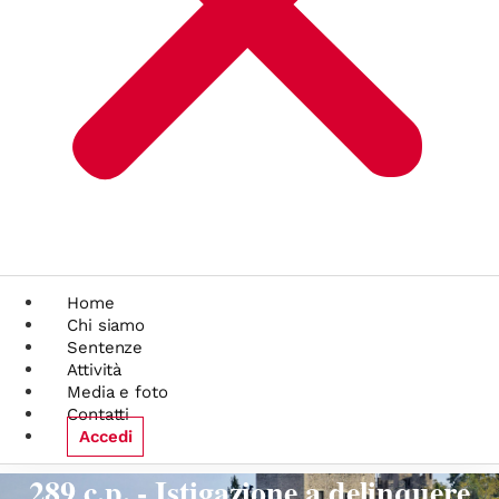
Home
Chi siamo
Sentenze
Attività
Media e foto
Contatti
Accedi
289 c.p. - Istigazione a delinquere