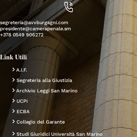
segreteria@avvburgagni.com
presidente@camerapenale.sm
+378 0549 906272
Link Utili
A.I.F.
Segreteria alla Giustizia
Archivio Leggi San Marino
UCPI
ECBA
Collegio del Garante
Studi Giuridici Università San Marino