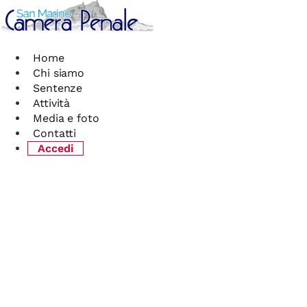
Vai
al
contenuto
Home
Chi siamo
Sentenze
Attività
Media e foto
Contatti
Accedi